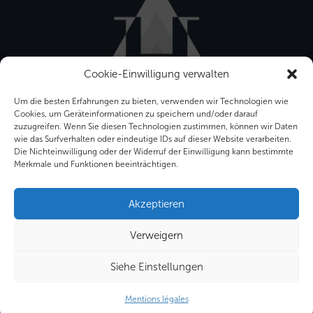
Cookie-Einwilligung verwalten
Um die besten Erfahrungen zu bieten, verwenden wir Technologien wie
Cookies, um Geräteinformationen zu speichern und/oder darauf
zuzugreifen. Wenn Sie diesen Technologien zustimmen, können wir Daten
wie das Surfverhalten oder eindeutige IDs auf dieser Website verarbeiten.
Die Nichteinwilligung oder der Widerruf der Einwilligung kann bestimmte
Merkmale und Funktionen beeinträchtigen.
Bâtiment Front Office
12-16 rue Sarah Bernhardt
Akzeptieren
92600 ASNIERES SUR SEINE
Verweigern
Tel. : +33 (0) 1 34 53 40 60
Siehe Einstellungen
Email : info@hygeco.com
Mentions légales