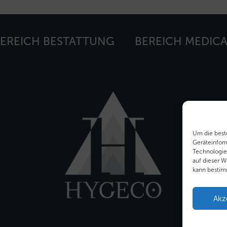
EREICH BESTATTUNG
BEREICH MEDICA
Um die best
Geräteinfor
Technologie
auf dieser W
kann bestim
Akz