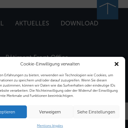
L
AKTUELLES
DOWNLOAD
Bâtiment Front Office
12-16 rue Sarah Bernhardt
Cookie-Einwilligung verwalten
92600 ASNIERES SUR SEINE
en Erfahrungen zu bieten, verwenden wir Technologien wie Cookies, um
mationen zu speichern und/oder darauf zuzugreifen. Wenn Sie diesen
n zustimmen, können wir Daten wie das Surfverhalten oder eindeutige IDs
Tel. : +33 (0) 1 34 53 40 60
ebsite verarbeiten. Die Nichteinwilligung oder der Widerruf der Einwilligung
mte Merkmale und Funktionen beeinträchtigen.
Email : info@hygeco.com
eptieren
Verweigern
Siehe Einstellungen
Mentions légales