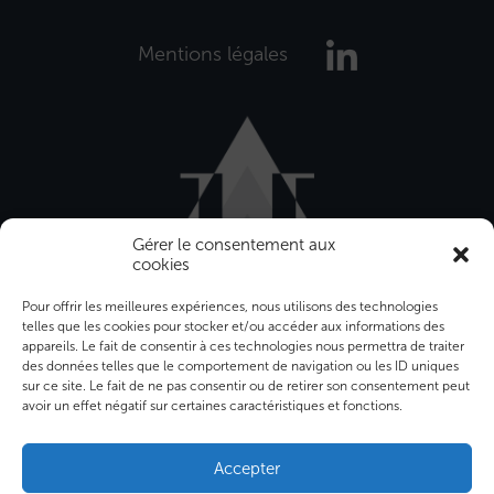
Mentions légales
Gérer le consentement aux
cookies
Pour offrir les meilleures expériences, nous utilisons des technologies
telles que les cookies pour stocker et/ou accéder aux informations des
appareils. Le fait de consentir à ces technologies nous permettra de traiter
des données telles que le comportement de navigation ou les ID uniques
sur ce site. Le fait de ne pas consentir ou de retirer son consentement peut
avoir un effet négatif sur certaines caractéristiques et fonctions.
Bâtiment Front Office
12-16 rue Sarah Bernhardt
Accepter
92600 ASNIERES SUR SEINE - FRANCE